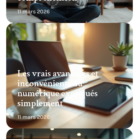
11 mars 2026
Les vrais avantages et
inconvénients du
numérique expliqués
simplement
11 mars 2026