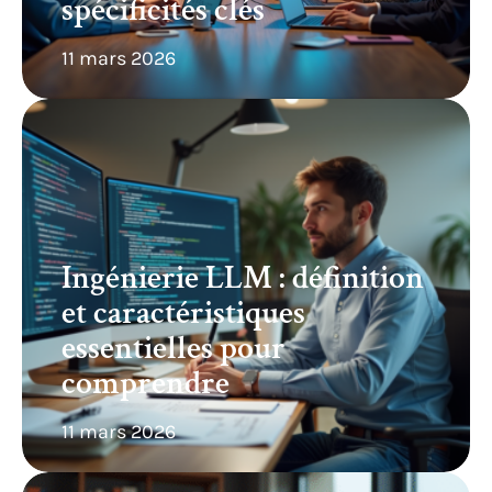
spécificités clés
11 mars 2026
Ingénierie LLM : définition
et caractéristiques
essentielles pour
comprendre
11 mars 2026