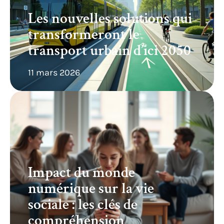
Les nouvelles solutions qui
transformeront le
transport urbain d’ici 2050
11 mars 2026
Impact du monde
numérique sur la vie
sociale : les clés de
compréhension