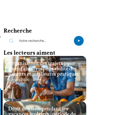
Recherche
s
Les lecteurs aiment
Organisation des trajets pour
les enfants : responsabilité des
parents et meilleures pratiques
11 mars 2026
Droit de visite pendant les
vacances scolaires : période de