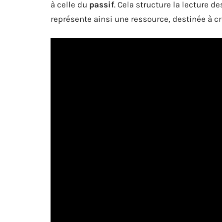
à celle du
passif
. Cela structure la lecture d
représente ainsi une ressource, destinée à cré