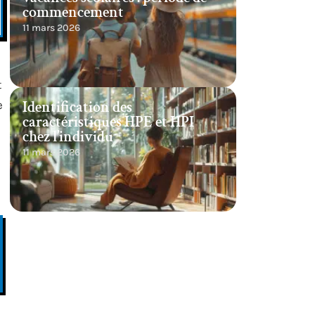
commencement
11 mars 2026
t
Identification des
e
caractéristiques HPE et HPI
chez l’individu
11 mars 2026