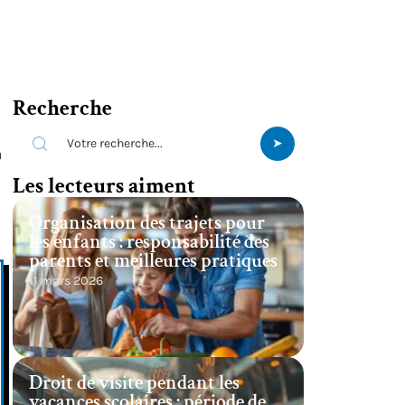
Recherche
à
Les lecteurs aiment
Organisation des trajets pour
les enfants : responsabilité des
parents et meilleures pratiques
11 mars 2026
Droit de visite pendant les
vacances scolaires : période de