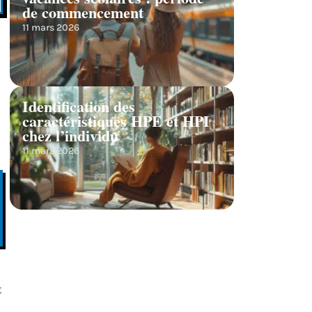
de commencement
11 mars 2026
Identification des
caractéristiques HPE et HPI
chez l’individu
11 mars 2026
t