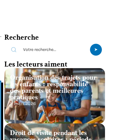
.
Recherche
Les lecteurs aiment
Organisation des trajets pour
les enfants : responsabilité
des parents et meilleures
pratiques
11 mars 2026
Droit de visite pendant les
vacances scolaires : période