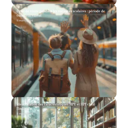
Droit de visite pendant les vacances scolaires : période de
commencement
11 mars 2026
Identification des caractéristiques HPE et HPI chez
l’individu
11 mars 2026